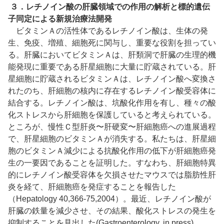
３．レチノイン酸の肝臓領域での作用の解析と標的遺伝
子同定による新規治療法開発
ビタミンＡの活性体であるレチノイン酸は、生体の発
生、免疫、増殖、細胞死に関与し、重要な役割を担ってい
る。肝臓においてビタミンＡは、肝類洞で肝臓の生理的機
能発現に重要である肝星細胞に大量に貯蔵されている。肝
星細胞に貯蔵されるビタミンＡは、レチノイン酸へ変換さ
れたのち、肝細胞の核内に存在するレチノイン酸受容体に
結合する。レチノイン酸は、坑酸化作用を有し、種々の酸
化ストレスから肝細胞を保護していると考えられている。
ところが、慢性Ｃ型肝炎〜肝硬変〜肝細胞癌への進展過程
で、肝星細胞のビタミンＡが消失する。私たちは、肝星細
胞のビタミンＡ減少による抗酸化作用の低下が肝細胞癌発
生の一要因であることを証明した。すなわち、肝細胞特異
的にレチノイン酸受容体を欠損させたマウスでは脂肪性肝
炎を経て、肝細胞癌を発症することを報告した
（Hepatology 40,366-75,2004）。最近、レチノイン酸が
肝臓の鉄量を減少させ、その結果、酸化ストレスの発生を
抑制することを見出した(Gastroenterology, in press)。