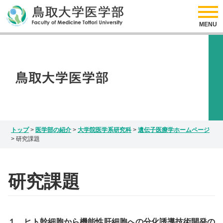
リンク
アクセス
医学部の紹介
サイトマップ
お問い合わせ
入試情報
Japanese
English
研究情報
トップ
>
医学部の紹介
>
大学院医学系研究科
>
遺伝子医療学ホームページ
>
研究課題
研究課題
１．ヒト幹細胞から機能性肝細胞への分化誘導技術開発の