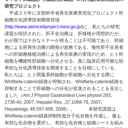
研究プロジェクト
平成２０年に文部科学省再生医療実現化プロジェクト幹
細胞分化誘導技術開発領域
(
http://www.stemcellproject.mext.go.jp/
)に、私たちの研究
課題が採択された。肝不全治療は、肝移植が理想的だが、
わが国では十分なドナーが得ることは不可能であり、幹細
胞による肝再生治療の開発が急務である。慢性肝不全患者
への肝細胞移植治療による再生医療の実現のため、ヒト幹
細胞を機能性肝細胞へ分化させる、真に臨床応用可能な効
率的な分化誘導技術を開発することを目標にしている。
私たちは、ヒト間葉系幹細胞が肝細胞へ分化する際に
Wnt/beta-catenin経路が抑制され、Wnt/beta-catenin経路を
抑制することで肝細胞への分化が促進されることを見出し
ました（Am J Physiol Gastrointest Liver physiol 293,
1736-40, 2007, Hepatol Res. ,37,1068-79, 2007,
Hepatology. 48,597-606, 2008）。 本研究課題は、
Wnt/beta-catenin経路抑制性低分子化合物を作成し、最も
有効な化合物を選択し、有効な化合物と組織シートを組み