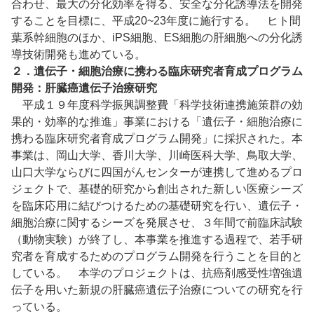
合わせ、最大の分化効率を得る、安全な分化誘導法を開発
することを目標に、平成20~23年度に施行する。 ヒト間
葉系幹細胞のほか、iPS細胞、ES細胞の肝細胞への分化誘
導技術開発も進めている。
２．遺伝子・細胞治療に携わる臨床研究者育成プログラム
開発：肝臓癌遺伝子治療研究
平成１９年度科学振興調整費「科学技術連携施策群の効
果的・効率的な推進」事業における「遺伝子・細胞治療に
携わる臨床研究者育成プログラム開発」に採択された。本
事業は、岡山大学、香川大学、川崎医科大学、鳥取大学、
山口大学ならびに四国がんセンターが連携して進めるプロ
ジェクトで、基礎的研究から創出された新しい医療シーズ
を臨床応用に結びつけるための基礎研究を行い、遺伝子・
細胞治療に関するシーズを発展させ、３年間で前臨床試験
（動物実験）が終了し、本事業を推進する過程で、若手研
究者を育成するためのプログラム開発を行うことを目的と
している。 本学のプロジェクトは、抗癌剤感受性増強遺
伝子を用いた新規の肝臓癌遺伝子治療についての研究を行
っている。