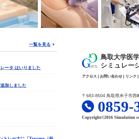
一覧を見る
鳥取大学医
シミュレー
ュレータ はいりました
アクセス
|
お問い合わせ
|
リンク
|
を追加しました
〒683-8504 鳥取県米子市西町
0859-
Copyright©2016 Simulation c
トレーナに「Trauma（外