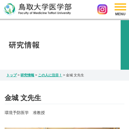
採用情報
リンク
医学部の紹介
アクセス
サイトマップ
入試情報
お問い合わせ
Japanese
研究情報
English
インスタグラム
トップ
>
研究情報
>
この人に注目！
>
金城 文先生
金城 文先生
環境予防医学 准教授