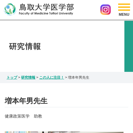
採用情報
リンク
医学部の紹介
アクセス
サイトマップ
入試情報
お問い合わせ
Japanese
研究情報
English
インスタグラム
トップ
>
研究情報
>
この人に注目！
>
増本年男先生
増本年男先生
健康政策医学 助教