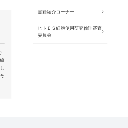
書籍紹介コーナー
ヒトＥＳ細胞使用研究倫理審査
委員会
で
紛
し
そ