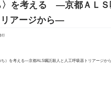
ち〉を考える ―京都ＡＬＳ
トリアージから―
発行
のち）を考える―京都ALS嘱託殺人と人工呼吸器トリアージか