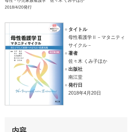
母性・小児家族看護学 佐々木 くみ子ほか
2018/4/20発行
タイトル
母性看護学Ⅱ－マタニティ
サイクル－
著者
佐々木 くみ子ほか
出版社
南江堂
発行日
2018年4月20日
内容