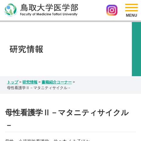
採用情報
リンク
医学部の紹介
アクセス
サイトマップ
入試情報
お問い合わせ
Japanese
研究情報
English
インスタグラム
トップ
>
研究情報
>
書籍紹介コーナー
>
母性看護学Ⅱ－マタニティサイクル－
母性看護学Ⅱ－マタニティサイクル
－