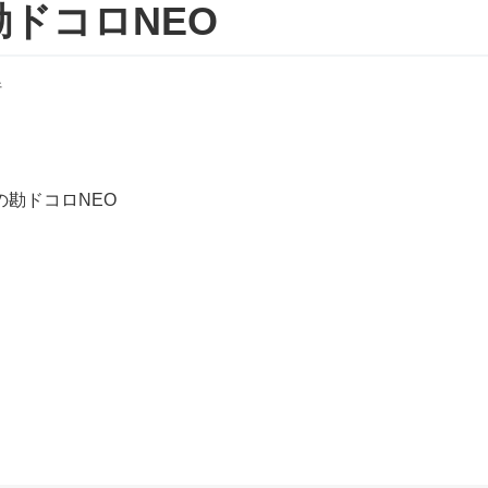
勘ドコロNEO
行
の勘ドコロNEO