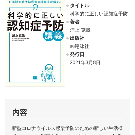
タイトル
科学的に正しい認知症予防
著者
浦上 克哉
出版社
㈱翔泳社
発行日
2021年3月8日
内容
新型コロナウイルス感染予防のための新しい生活様