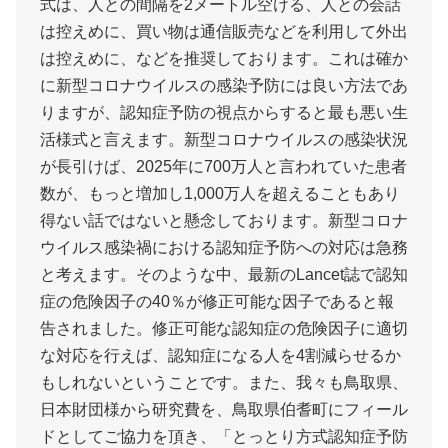
式は、人との間隔を2メートル空ける、人との会話
は控えめに、買い物は通信販売などを利用して外出
は控えめに、などを推奨しております。これは確か
に新型コロナウイルスの感染予防には良い方法であ
りますが、認知症予防の視点からすると最も悪い生
活様式と言えます。新型コロナウイルスの感染状況
が長引けば、2025年に700万人と言われていた患者
数が、もっと増加し1,000万人を超えることもあり
得ない話ではないと懸念しております。新型コロナ
ウイルス感染禍における認知症予防への対応は急務
と考えます。そのような中、最新のLancet誌で認知
症の危険因子の40％が修正可能な因子であると報
告されました。修正可能な認知症の危険因子に適切
な対応を行えば、認知症になる人を4割減らせるか
もしれないということです。また、我々も鳥取県、
日本財団様から研究費を、鳥取県伯耆町にフィール
ドとしてご協力を頂き、「とっとり方式認知症予防