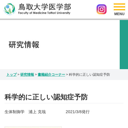
採用情報
リンク
医学部の紹介
アクセス
サイトマップ
入試情報
お問い合わせ
Japanese
研究情報
English
インスタグラム
トップ
>
研究情報
>
書籍紹介コーナー
>
科学的に正しい認知症予防
科学的に正しい認知症予防
生体制御学 浦上 克哉 2021/3/8発行