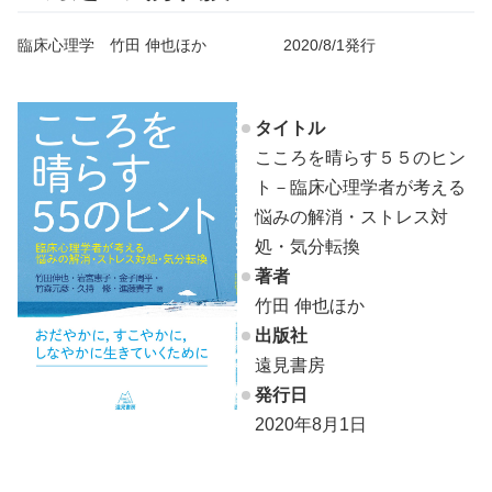
臨床心理学 竹田 伸也ほか 2020/8/1発行
タイトル
こころを晴らす５５のヒン
ト－臨床心理学者が考える
悩みの解消・ストレス対
処・気分転換
著者
竹田 伸也ほか
出版社
遠見書房
発行日
2020年8月1日