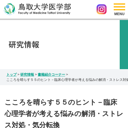
採用情報
リンク
医学部の紹介
アクセス
サイトマップ
入試情報
お問い合わせ
Japanese
研究情報
English
インスタグラム
トップ
>
研究情報
>
書籍紹介コーナー
>
こころを晴らす５５のヒント－臨床心理学者が考える悩みの解消・ストレス対
こころを晴らす５５のヒント－臨床
心理学者が考える悩みの解消・ストレ
ス対処・気分転換