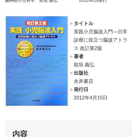
脳神経小児科学 前垣 義弘 2012/4/15発行
タイトル
実践小児脳波入門―日常
診療に役立つ脳波アトラ
ス 改訂第2版
著者
前垣 義弘
出版社
永井書店
発行日
2012年4月15日
内容