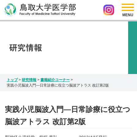
採用情報
リンク
医学部の紹介
アクセス
サイトマップ
入試情報
お問い合わせ
Japanese
研究情報
English
インスタグラム
トップ
>
研究情報
>
書籍紹介コーナー
>
実践小児脳波入門―日常診療に役立つ脳波アトラス 改訂第2版
実践小児脳波入門―日常診療に役立つ
脳波アトラス 改訂第2版