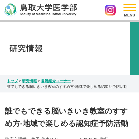
採用情報
リンク
医学部の紹介
アクセス
サイトマップ
入試情報
お問い合わせ
Japanese
研究情報
English
インスタグラム
トップ
>
研究情報
>
書籍紹介コーナー
>
誰でもできる脳いきいき教室のすすめ方‐地域で楽しめる認知症予防活動
誰でもできる脳いきいき教室のすす
め方‐地域で楽しめる認知症予防活動