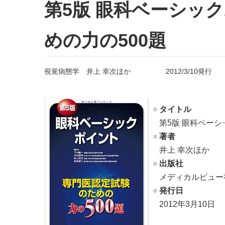
第5版 眼科ベーシッ
めの力の500題
視覚病態学 井上 幸次ほか 2012/3/10発行
タイトル
第5版 眼科ベーシ
著者
井上 幸次ほか
出版社
メディカルビュー
発行日
2012年3月10日