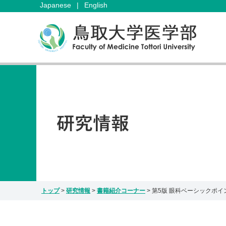
Japanese
|
English
トップ
>
研究情報
>
書籍紹介コーナー
>
第5版 眼科ベーシックポイ