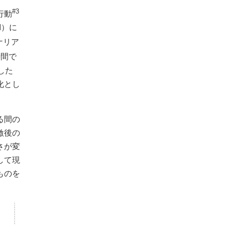
#3
行動
I）に
ナリア
時間で
した
化とし
る間の
激後の
さが変
して現
ものを