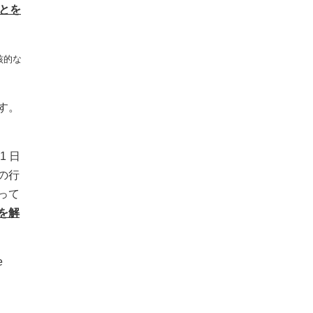
とを
核的な
す。
 日
の行
って
を解
e