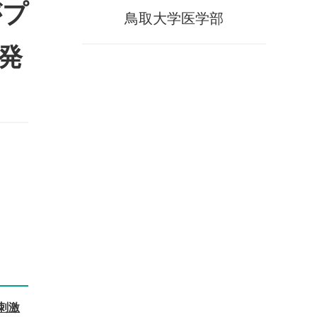
がプ
鳥取大学医学部
発
刺激