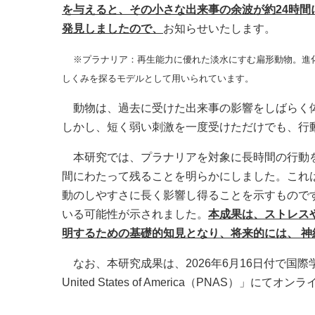
を与えると、その小さな出来事の余波が約24時間
発見しましたので、
お知らせいたします。
※プラナリア：再生能力に優れた淡水にすむ扁形動物。進
しくみを探るモデルとして用いられています。
動物は、過去に受けた出来事の影響をしばらく体
しかし、短く弱い刺激を一度受けただけでも、行
本研究では、プラナリアを対象に長時間の行動を調
間にわたって残ることを明らかにしました。これ
動のしやすさに長く影響し得ることを示すもので
いる可能性が示されました。
本成果は、ストレス
明するための基礎的知見となり、将来的には、 
なお、本研究成果は、2026年6月16日付で国際学術誌「Proceedi
United States of America（PNAS）」に