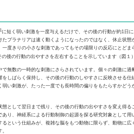
1
に短く弱い刺激を一度与えるだけで、その後の行動が約1日に
けたプラナリアは速く動くようになったのではなく、休止状態
、一度きりの小さな刺激であってもその場限りの反応にとどま
その後の行動の出やすさを左右することを示しています（図１
で無数の一時的な刺激にさらされています。個々の刺激に過
響をしばらく保持し、その後の行動のしやすさに反映させる仕
く弱い刺激が、たった一度でも長時間の偏りをもたらすかどう
態として翌日まで残り、その後の行動の出やすさを変え得る
であり、神経系による行動制御の起源を探る研究対象として用
するという仕組みが、複雑な脳をもつ動物に限らず、動物に広
す。