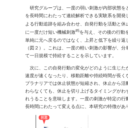
研究グループは、一度の弱い刺激が内部状態をど
を長時間にわたって連続解析できる実験系を開発し
よる行動追跡を組み合わせ、自発行動を活動と休
#5
に一度だけ短い機械刺激
を与え、その後の行動
単純に元へ戻るのではなく、上昇と低下を繰り返
（図２）。これは、一度の軽い刺激の影響が、分
て一日規模で持続することを示しています。
次に、この自発行動の変化がどのように生じたか
速度が速くなったり、移動距離や持続時間が長く
プラナリアでは休止状態が短縮され、休止から活
わらなくても、休止を切り上げるタイミングがわ
れうることを意味します。一度の刺激が特定の行
長時間にわたって変える点に、本研究の特徴があ