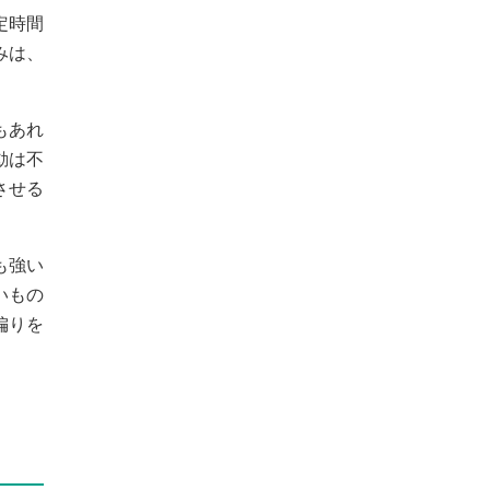
定時間
みは、
もあれ
動は不
させる
も強い
いもの
偏りを