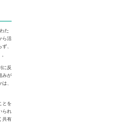
わた
から活
らず、
）。
剰に反
組みが
かは、
ことを
いられ
く共有