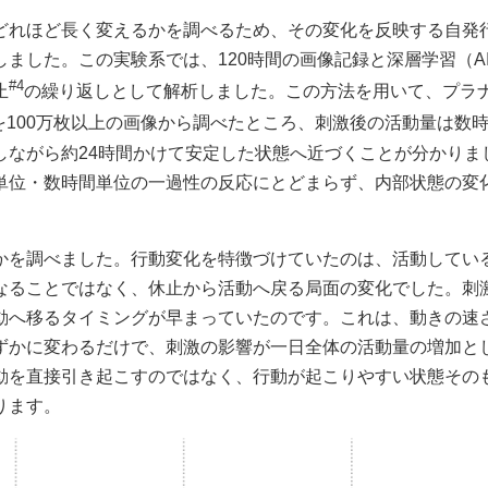
れほど長く変えるかを調べるため、その変化を反映する自発
ました。この実験系では、120時間の画像記録と深層学習（A
#4
止
の繰り返しとして解析しました。この方法を用いて、プラ
を100万枚以上の画像から調べたところ、刺激後の活動量は数
しながら約24時間かけて安定した状態へ近づくことが分かりま
単位・数時間単位の一過性の反応にとどまらず、内部状態の変
を調べました。行動変化を特徴づけていたのは、活動してい
なることではなく、休止から活動へ戻る局面の変化でした。刺
動へ移るタイミングが早まっていたのです。これは、動きの速
ずかに変わるだけで、刺激の影響が一日全体の活動量の増加と
動を直接引き起こすのではなく、行動が起こりやすい状態その
ります。