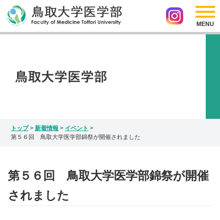
採用情報
リンク
医学部の紹介
アクセス
サイトマップ
入試情報
お問い合わせ
Japanese
研究情報
English
インスタグラム
トップ
>
新着情報
>
イベント
>
第５６回 鳥取大学医学部錦祭が開催されました
第５６回 鳥取大学医学部錦祭が開催
されました