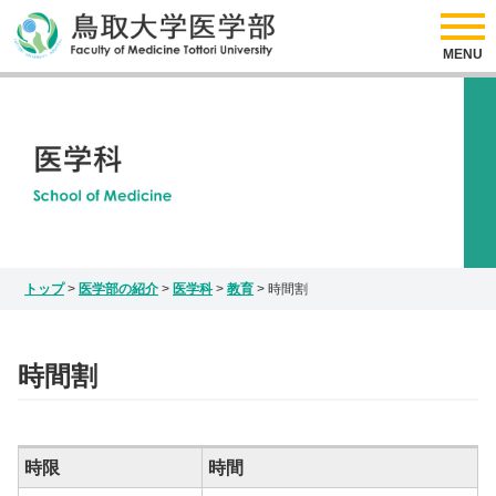
採用情報
リンク
医学部の紹介
アクセス
サイトマップ
入試情報
お問い合わせ
Japanese
研究情報
English
インスタグラム
トップ
>
医学部の紹介
>
医学科
>
教育
>
時間割
時間割
時限
時間