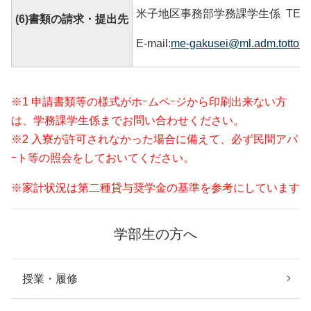
米子地区事務部学務課学生係 TEL 085
(6)書類の請求・提出先
E-mail:
me-gakusei@ml.adm.tottori-u
※1 申請書類等の様式がホｰムペｰジから印刷出来ない方
は、学務課学生係までお問い合わせください。
※2 入寮が許可されなかった場合に備えて、必ず民間アパ
ｰト等の照会をしておいてください。
※家計状況は第二種貸与奨学金の基準を参考にしています
学部生の方へ
授業・履修