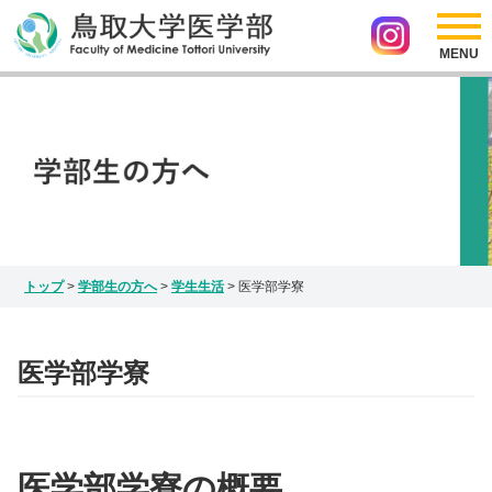
採用情報
リンク
医学部の紹介
アクセス
サイトマップ
入試情報
お問い合わせ
Japanese
研究情報
English
インスタグラム
トップ
>
学部生の方へ
>
学生生活
>
医学部学寮
医学部学寮
医学部学寮の概要