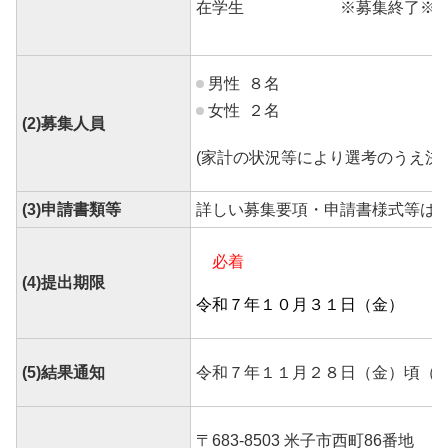
在学生
※募集終了※
男性 ８名
女性 ２名
(2)募集人員
(家計の状況等により選考のうえ決定
(3)申請書類等
詳しい募集要項・申請書様式等
必着
(4)提出期限
令和７年１０月３１日（金）
(5)結果通知
令和７年１１月２８日（金）頃（
〒683-8503 米子市西町86番地