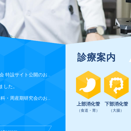
診療案内
第99回日本胃癌学会総会 特設サイト公開のお知らせ
ました。
第60回 山陰小児外科内科・周産期研究会のお知らせ
上部消化管
下部消化管
（食道・胃）
（大腸）