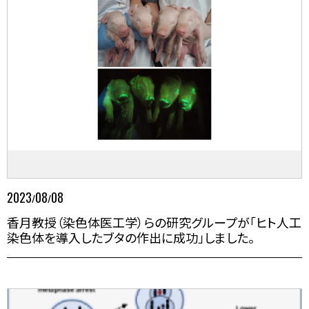
2023
08
08
/
/
香月教授（染色体医工学）らの研究グループが「ヒト⼈⼯
染⾊体を導⼊したブタの作出に成功」しました。