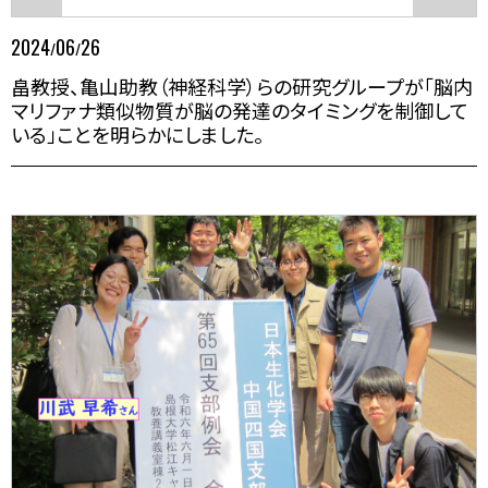
2024
06
26
/
/
畠教授、亀山助教（神経科学）らの研究グループが「脳内
マリファナ類似物質が脳の発達のタイミングを制御して
いる」ことを明らかにしました。