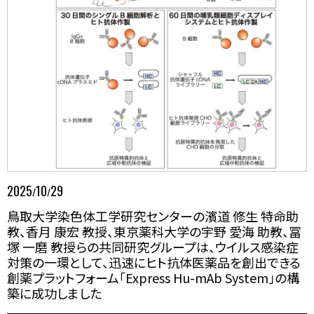
2025
10
29
/
/
鳥取大学染色体工学研究センターの濱道 修生 特命助
教、香月 康宏 教授、東京薬科大学の宇野 愛海 助教、冨
塚 一磨 教授らの共同研究グループは、ウイルス感染症
対策の一環として、迅速にヒト抗体医薬品を創出できる
創薬プラットフォーム「Express Hu-mAb System」の構
築に成功しました