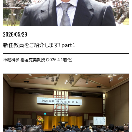
2026
05
29
/
/
新任教員をご紹介します！part1
神経科学 檜垣克美教授（2026.4.1着任）