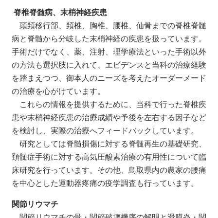
脊椎脊髄病、末梢神経疾患
頭頚移行部、頚椎、胸椎、腰椎、仙骨までの脊椎脊髄
病と脊髄から分岐した末梢神経の疾患を扱っています。
手術だけでなく、薬、注射、理学療法といった手術以外
の方法も選択肢に入れて、エビデンスと当科の治療経験
を踏まえつつ、御本人のニーズを考えたオーダーメード
の治療を心がけています。
これらの情報を提供するために、当科で行った脊椎疾
患や末梢神経疾患の治療成績や予後を左右する因子など
を検討し、実際の治療へフィードバックしています。
研究としては脊髄損傷に対する脊髄再生の基礎研究、
頚髄症手術に対する高気圧酸素治療の有用性について臨
床研究を行っています。その他、鳥取県内の農家の腰痛
を中心とした運動器疼痛の疫学調査も行っています。
関節リウマチ
関節リウマチの骨・関節破壊機序の解明と滑膜炎・関