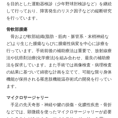
を目的とした運動器検診（少年野球肘検診など）を継続
して行っており、障害発生のリスク因子などの縦断研究
を行っています。
骨軟部腫瘍
骨および軟部組織(脂肪・筋肉・脈管系・末梢神経な
ど)より生じた腫瘍ならびに腫瘍性病変を中心に診療を
行っています。手術前後の補助療法は重要で、放射線療
法や抗癌剤治療(化学療法)を組み合わせ、最良の補助療
法を探求しています。また手術では画像検査・病理検査
の結果に基づいて綿密な計画を立てて、可能な限り身体
機能が保持される罹患肢機能温存術式の開発を行ってい
ます。
マイクロサージャリー
手足の先天奇形・神経や腱の損傷・化膿性疾患・骨折
などでは、顕微鏡を使ったマイクロサージャリーが必要