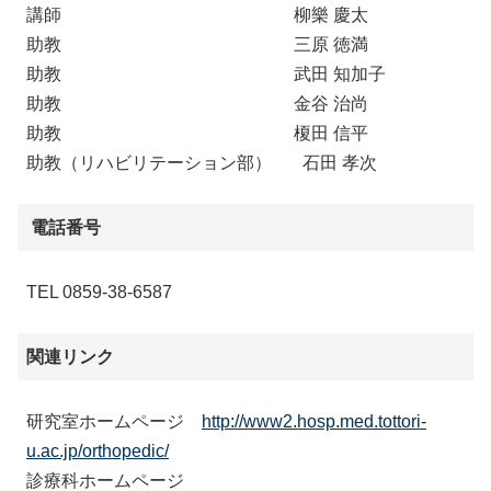
講師
柳樂 慶太
助教 三原 徳満
助教 武田 知加子
助教 金谷 治尚
助教 榎田 信平
助教（リハビリテーション部） 石田 孝次
電話番号
TEL 0859-38-6587
関連リンク
研究室ホームページ
http://www2.hosp.med.tottori-
u.ac.jp/orthopedic/
診療科ホームページ