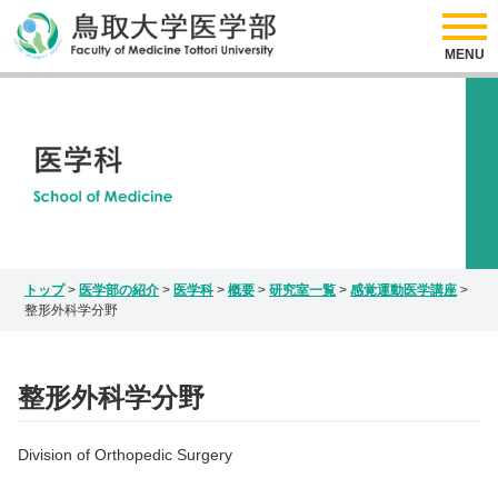
採用情報
リンク
医学部の紹介
アクセス
サイトマップ
入試情報
お問い合わせ
Japanese
研究情報
English
インスタグラム
トップ
>
医学部の紹介
>
医学科
>
概要
>
研究室一覧
>
感覚運動医学講座
>
整形外科学分野
整形外科学分野
Division of Orthopedic Surgery