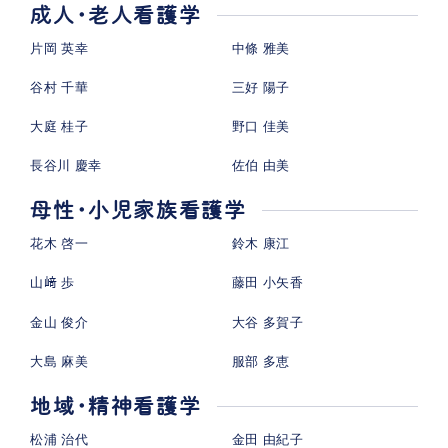
成人・老人看護学
片岡 英幸
中條 雅美
谷村 千華
三好 陽子
大庭 桂子
野口 佳美
長谷川 慶幸
佐伯 由美
母性・小児家族看護学
花木 啓一
鈴木 康江
山﨑 歩
藤田 小矢香
金山 俊介
大谷 多賀子
大島 麻美
服部 多恵
地域・精神看護学
松浦 治代
金田 由紀子