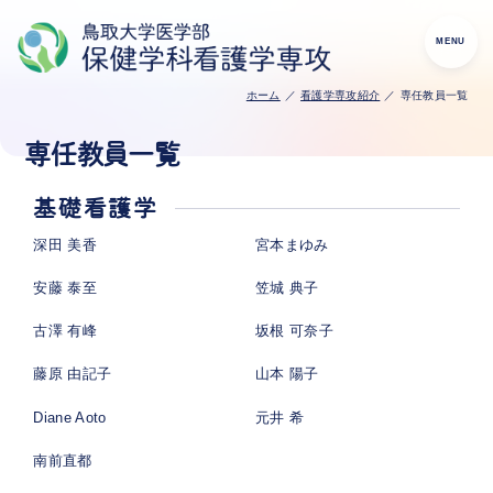
ホーム
看護学専攻紹介
専任教員一覧
専任教員一覧
基礎看護学
深田 美香
宮本まゆみ
安藤 泰至
笠城 典子
古澤 有峰
坂根 可奈子
藤原 由記子
山本 陽子
Diane Aoto
元井 希
南前直都