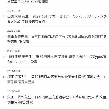
当教室でJSAWI2023を開催
2023-07-18
山路大輔先生 2023ミッドサマーセミナーのフィルムリーディング
セッションで最優秀賞受賞
2023-04-28
矢田晋作先生 日本門脈圧亢進症学会にて第８回田尻賞（和文症例
報告部門）受賞
2020-06-03
加藤亜結美先生 第79回日本医学放射線学会総会にてCypos賞
Bronze medal受賞
2019-12-17
權田拓郎先生 第131回日本医学放射線学会中国・四国地方会にて
研修医優秀賞受賞
2018-08-30
矢田 晋作先生 日本門脈圧亢進症学会にて第4回田尻賞（和文症
例報告部門）受賞