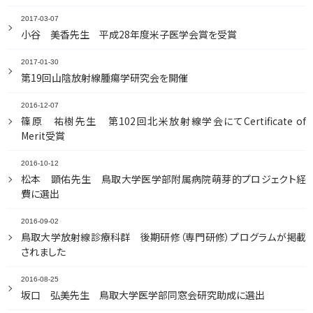
2017-03-07
小谷 美香先生 平成28年度米子医学会賞を受賞
2017-01-30
第19回山陰放射線腫瘍学研究会を開催
2016-12-07
篠原 祐樹先生 第102回北米放射線学会にてCertificate of
Merit受賞
2016-10-12
松本 顕佑先生 鳥取大学医学部附属病院萌芽的プロジェクト経
費に選出
2016-09-02
鳥取大学放射線診療科群 後期研修（専門研修）プログラムが掲載
されました
2016-08-25
坂口 弘美先生 鳥取大学医学部同窓会研究助成に選出