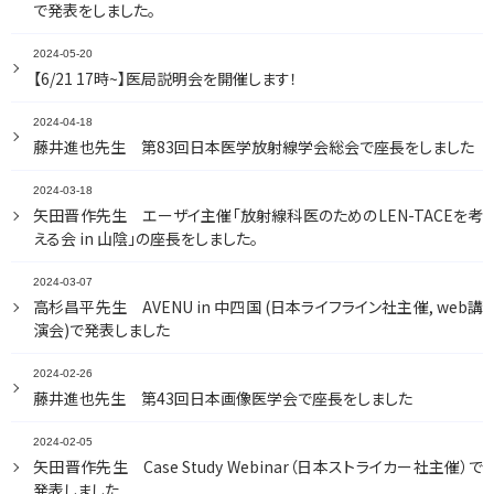
で発表をしました。
入局案内
お問い合わせ
2024-05-20
教室員の声
【6/21 17時~】医局説明会を開催します！
2024-04-18
藤井進也先生 第83回日本医学放射線学会総会で座長をしました
2024-03-18
矢田晋作先生 エーザイ主催「放射線科医のためのLEN-TACEを考
える会 in 山陰」の座長をしました。
2024-03-07
高杉昌平先生 AVENU in 中四国 (日本ライフライン社主催, web講
演会)で発表しました
2024-02-26
藤井進也先生 第43回日本画像医学会で座長をしました
2024-02-05
矢田晋作先生 Case Study Webinar（日本ストライカー社主催）で
発表しました