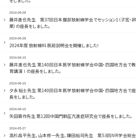
をしました。
2024-06-28
藤井進也先生 第37回日本腹部放射線学会でセッション1（子宮・卵
巣）の座長をしました。
2024-06-28
2024年度 放射線科 医局説明会を開催しました！
2024-06-10
藤井進也先生 第140回日本医学放射線学会中国・四国地方会で教
育講演Ⅰの座長をしました。
2024-06-10
夕永裕士先生 第140回日本医学放射線学会中国・四国地方会で座
長をしました。
新着情報
同門会
教室紹介
リンク
2024-06-10
矢田晋作先生 第12回中国門脈圧亢進症研究会で座長をしました。
部門紹介
アクセス
2024-05-27
高杉昌平先生、山本修一先生、鎌田裕司先生 第53回IVR学会総会
研究・研修報告
サイトマップ