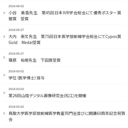
2016-06-02
小谷 美香先生 第45回日本IVR学会総会にて優秀ポスター賞
銀賞 受賞
2016-05-27
大内 泰文先生 第75回日本医学放射線学会総会にてCypos賞
Gold Medal受賞
2016-05-27
篠原 祐樹先生 下田賞受賞
2016-03-02
学位（医学博士）授与
2016-03-02
第26回山陰デジタル画像研究会(松江)を開催
2016-03-02
鳥取大学医学部放射線医学教室同門会並びに開講60周年記念祝賀
会