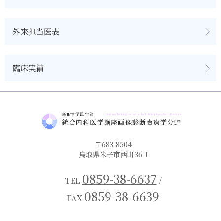
部門紹介
アクセス
外来担当医表
研究・研修報告
サイトマップ
入局案内
お問い合わせ
臨床実績
教室員の声
鳥取大学医学部
Division of Radiology, Department of Multidisciplinary Internal Medicine
統合内科医学講座画像診断治療学分野
〒683-8504
鳥取県米子市西町36-1
0859-38-6637
TEL
/
0859-38-6639
FAX