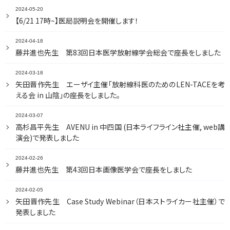
入局案内
お問い合わせ
2024-05-20
【6/21 17時~】医局説明会を開催します！
教室員の声
2024-04-18
藤井進也先生 第83回日本医学放射線学会総会で座長をしました
2024-03-18
矢田晋作先生 エーザイ主催「放射線科医のためのLEN-TACEを考
える会 in 山陰」の座長をしました。
2024-03-07
高杉昌平先生 AVENU in 中四国 (日本ライフライン社主催, web講
演会)で発表しました
2024-02-26
藤井進也先生 第43回日本画像医学会で座長をしました
2024-02-05
矢田晋作先生 Case Study Webinar（日本ストライカー社主催）で
発表しました