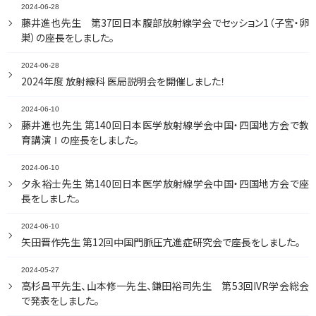
2024-06-28
藤井進也先生 第37回日本腹部放射線学会でセッション1（子宮・卵
巣）の座長をしました。
2024-06-28
2024年度 放射線科 医局説明会を開催しました！
2024-06-10
藤井進也先生 第140回日本医学放射線学会中国・四国地方会で教
育講演Ⅰの座長をしました。
2024-06-10
夕永裕士先生 第140回日本医学放射線学会中国・四国地方会で座
長をしました。
新着情報
同門会
2024-06-10
教室紹介
リンク
矢田晋作先生 第12回中国門脈圧亢進症研究会で座長をしました。
部門紹介
アクセス
2024-05-27
高杉昌平先生、山本修一先生、鎌田裕司先生 第53回IVR学会総会
研究・研修報告
サイトマップ
で発表をしました。