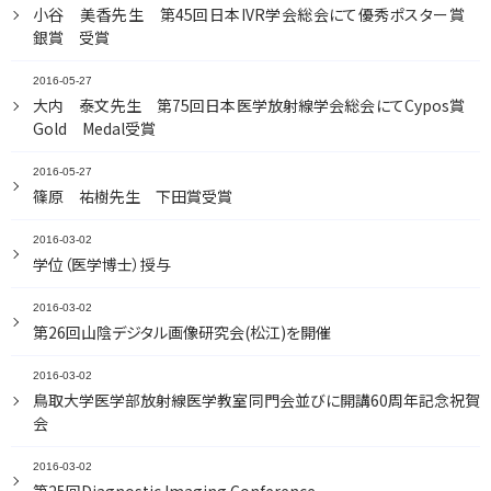
小谷 美香先生 第45回日本IVR学会総会にて優秀ポスター賞
銀賞 受賞
2016-05-27
大内 泰文先生 第75回日本医学放射線学会総会にてCypos賞
Gold Medal受賞
2016-05-27
篠原 祐樹先生 下田賞受賞
2016-03-02
学位（医学博士）授与
2016-03-02
第26回山陰デジタル画像研究会(松江)を開催
2016-03-02
鳥取大学医学部放射線医学教室同門会並びに開講60周年記念祝賀
会
2016-03-02