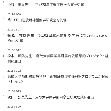
小谷 美香先生 平成28年度米子医学会賞を受賞
2017-01-30
第19回山陰放射線腫瘍学研究会を開催
2016-12-07
篠原 祐樹先生 第102回北米放射線学会にてCertificate of
Merit受賞
2016-10-12
松本 顕佑先生 鳥取大学医学部附属病院萌芽的プロジェクト経
費に選出
2016-09-02
鳥取大学放射線診療科群 後期研修（専門研修）プログラムが掲載
されました
2016-08-25
坂口 弘美先生 鳥取大学医学部同窓会研究助成に選出
2016-08-09