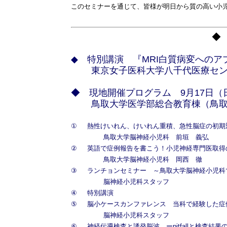
このセミナーを通じて、皆様が明日から質の高い小
◆
◆
特別講演 『MRI白質病変へのア
東京女子医科大学八千代医療セ
◆ 現地開催プログラム
9
月17日
鳥取大学医学部総合教育棟（鳥取
①
熱性けいれん、けいれん重積、急性脳症の初期
鳥取大学脳神経小児科 前垣 義弘
②
英語で症例報告を書こう！小児神経専門医取得
鳥取大学脳神経小児科
岡西 徹
③
ランチョンセミナー ～鳥取大学脳神経小児科
脳神経小児科スタッフ
④
特別講演
⑤
脳小ケースカンファレンス 当科で経験した症
脳神経小児科スタッフ
⑥
神経伝導検査と誘発脳波 ーpitfallと検査結