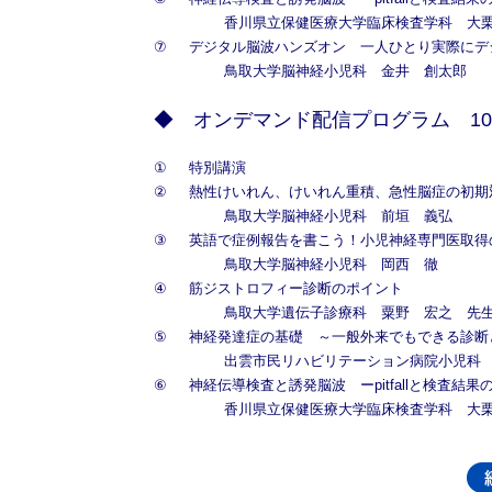
香川県立保健医療大学臨床検査学科 大
⑦
デジタル脳波ハンズオン 一人ひとり実際に
鳥取大学脳神経小児科 金井 創太郎
◆ オンデマンド配信プログラム 1
①
特別講演
②
熱性けいれん、けいれん重積、急性脳症の初期
鳥取大学脳神経小児科 前垣 義弘
③
英語で症例報告を書こう！小児神経専門医取得
鳥取大学脳神経小児科 岡西 徹
④
筋ジストロフィー診断のポイント
鳥取大学遺伝子診療科 粟野 宏之 先
⑤
神経発達症の基礎 ～一般外来でもできる診
出雲市民リハビリテーション病院小児科
⑥
神経伝導検査と誘発脳波 ーpitfallと検査結
香川県立保健医療大学臨床検査学科 大