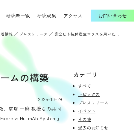
研究者一覧
研究成果
アクセス
お問い合わせ
新着情報
プレスリリース
完全ヒト抗体産生マウスを用いた迅速な創薬プラットフォームの構築に成功
カテゴリ
ォームの構築
すべて
トピックス
2025-10-29
プレスリリース
教、冨塚 一磨 教授らの共同
イベント
 Hu-mAb System」
その他
過去のお知らせ