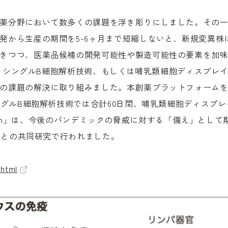
分野において数多くの課題を浮き彫りにしました。その一つが、
発から生産の期間を5-6ヶ月まで短縮しないと、新規変異株
きつつ、医薬品候補の開発可能性や製造可能性の要素を加味
と③ シングルB細胞解析技術、もしくは哺乳類細胞ディスプレ
課題の解決に取り組みました。本創薬プラットフォームを活用し
ングルB細胞解析技術では合計60日間、哺乳類細胞ディスプレ
 System」は、今後のパンデミックの脅威に対する「備え」と
授らとの共同研究で行われました。
.html